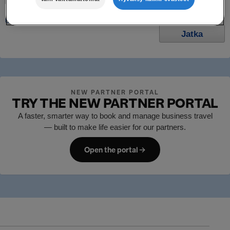
Muista minut
Uusi käyttäjä?
NEW PARTNER PORTAL
TRY THE NEW PARTNER PORTAL
A faster, smarter way to book and manage business travel
— built to make life easier for our partners.
Open the portal