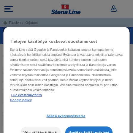
Etusivu
/
Kirjaudu
AGENT LOGIN
Tietojen käsittelyä koskevat suostumukset
Stena Line sekä Googlen ja Facebookin kaltaiset luotetut kumppanimme
MATKANJÄRJESTÄJÄ KIRJAUDU
käsittelevät henkilökohtaisia tietojasi. Evästeet ja vastaavat tekniikat tallentavat
tietoja tietokoneellesi sekä käyttävät niitä kohdennettujen mainosten
näyttämiseen sekä sisältömarkkinoinnin analytiikkaa ja tilastotietoja varten.
Agentin tunnus
Etsimme selaushistoriasi ja ostotietojesi avulla samanlaisia asiakkaita, joille
voimme näyttää mainontaa Googlessa ja Facebookissa. Hallinnoimalla
tietosuoja-asetuksiasi voit päättää, ketkä voivat käyttää tietojasi ja mihin
tarkoituksiin sallit niiden käsittelyn. Voit aina muuttaa asetuksia tai peruuttaa
Salasana
suostumuksesi koska tahansa.
Lue evästekäytäntö
Google policy
Agent viite
Säädä evästeasetuksia
Unohtuiko salasana?
Vain välttämättömät
Hyväksy kaikki evästeet