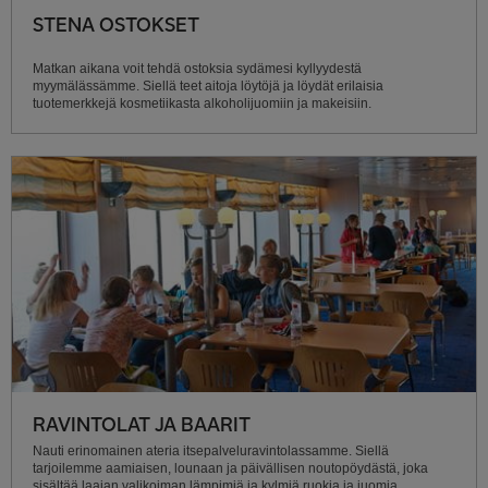
STENA OSTOKSET
Matkan aikana voit tehdä ostoksia sydämesi kyllyydestä
myymälässämme. Siellä teet aitoja löytöjä ja löydät erilaisia
tuotemerkkejä kosmetiikasta alkoholijuomiin ja makeisiin.
RAVINTOLAT JA BAARIT
Nauti erinomainen ateria itsepalveluravintolassamme. Siellä
tarjoilemme aamiaisen, lounaan ja päivällisen noutopöydästä, joka
sisältää laajan valikoiman lämpimiä ja kylmiä ruokia ja juomia.