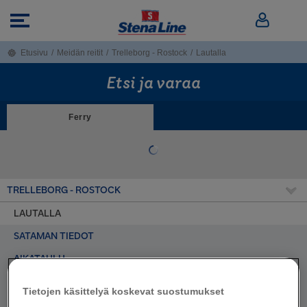
Etusivu
/
Meidän reitit
/
Trelleborg - Rostock
/
Lautalla
Etsi ja varaa
Ferry
TRELLEBORG - ROSTOCK
LAUTALLA
SATAMAN TIEDOT
AIKATAULU
HINNASTO
Tietojen käsittelyä koskevat suostumukset
REITTIKARTTA