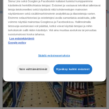
Stena Line sekä Googlen ja Facebookin kaltaiset luotetut kumppanimme
käsittelevät henkilökohtaisia tietojasi. Evästeet ja vastaavat tekniikat tallentavat
SÄÄENNUSTE
tietoja tietokoneellesi sekä käyttävät niitä kohdennettujen mainosten
näyttämiseen sekä sisältömarkkinoinnin analytiikkaa ja tilastotietoja varten.
€ 40,-
HINTA ALKAEN
MITÄ ODOTTAA
Etsimme selaushistoriasi ja ostotietojesi avulla samanlaisia asiakkaita, joille
voimme näyttää mainontaa Googlessa ja Facebookissa. Hallinnoimalla
Auto + kuljettaja
SINUA LAIVALLA?
tietosuoja-asetuksiasi voit päättää, ketkä voivat käyttää tietojasi ja mihin
tarkoituksiin sallit niiden käsittelyn. Voit aina muuttaa asetuksia tai peruuttaa
suostumuksesi koska tahansa.
Riippumatta siitä oletko liike- tai huvimatkalla, Stena Line tarjoaa sinulle
Lue evästekäytäntö
ainutlaatuisen matkakokemuksen, joka sisältää hauskanpitoa ja seikkailuja,
Google policy
mukavuutta. Tervetuloa lautalle!
Säädä evästeasetuksia
Vain välttämättömät
Hyväksy kaikki evästeet